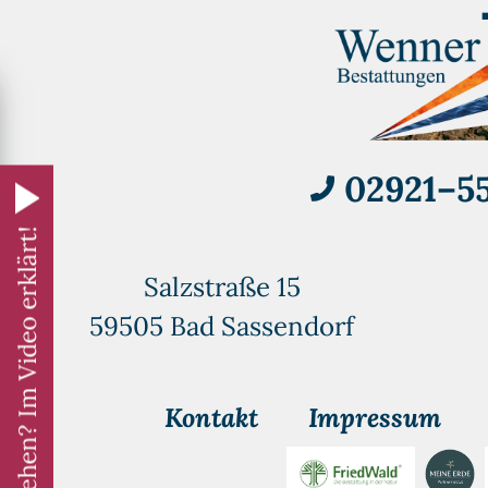
02921–55
Schon gesehen? Im Video erklärt!
Salzstraße 15
59505 Bad Sassendorf
xt
Kontakt
Impressum